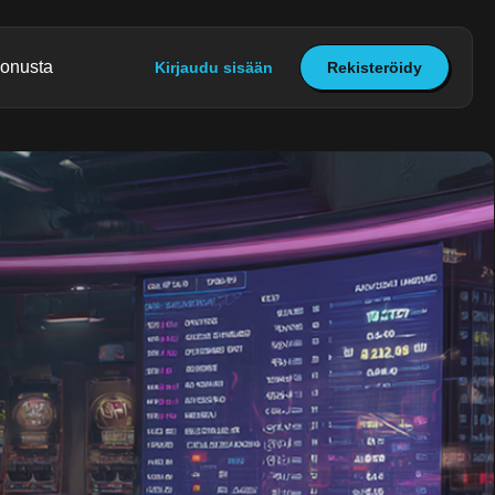
bonusta
Kirjaudu sisään
Rekisteröidy