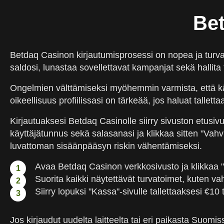
Bet
Betdaq Casinon kirjautumisprosessi on nopea ja turvallin
saldosi, lunastaa sovellettavat kampanjat sekä hallita t
Ongelmien välttämiseksi myöhemmin varmista, että käytä
oikeellisuus profiilissasi on tärkeää, jos haluat tallett
Kirjautuaksesi Betdaq Casinolle siirry sivuston etusivu
käyttäjätunnus sekä salasanasi ja klikkaa sitten "Vahvis
luvattoman sisäänpääsyn riskin vähentämiseksi.
Avaa Betdaq Casinon verkkosivusto ja klikkaa "K
Suorita kaikki näytettävät turvatoimet, kuten v
Siirry lopuksi "Kassa"-sivulle tallettaaksesi €10 
Jos kirjaudut uudelta laitteelta tai eri paikasta Suo