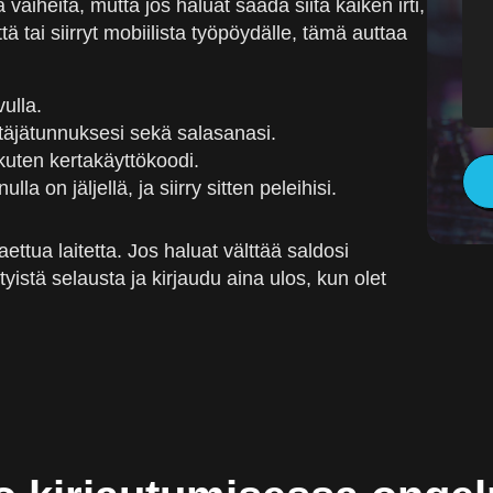
aiheita, mutta jos haluat saada siitä kaiken irti,
tä tai siirryt mobiilista työpöydälle, tämä auttaa
ulla.
yttäjätunnuksesi sekä salasanasi.
kuten kertakäyttökoodi.
 on jäljellä, ja siirry sitten peleihisi.
aettua laitetta. Jos haluat välttää saldosi
yistä selausta ja kirjaudu aina ulos, kun olet