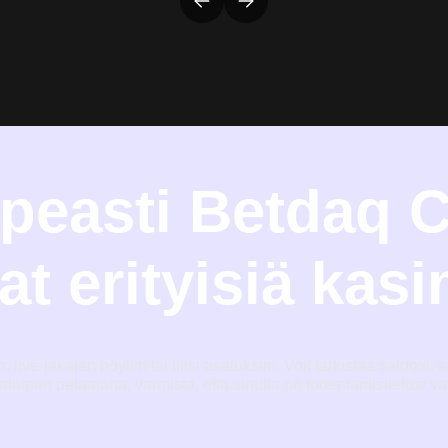
peasti Betdaq C
at erityisiä kas
live-jakajan pöytiin tai tilisi asetuksiin. Voit tarkistaa saldosi
lainen pelaajana, varmista, että sinulla on todentamistietosi valm