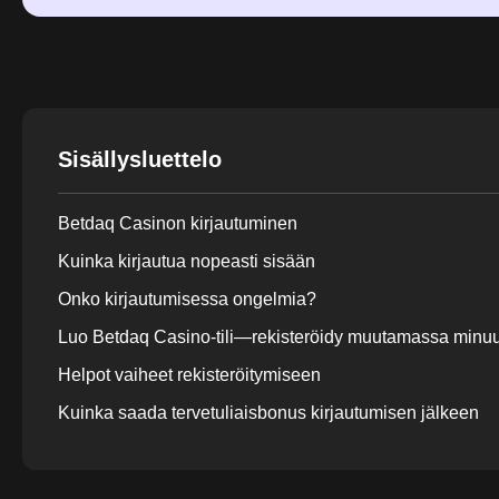
Sisällysluettelo
Betdaq Casinon kirjautuminen
Kuinka kirjautua nopeasti sisään
Onko kirjautumisessa ongelmia?
Luo Betdaq Casino-tili—rekisteröidy muutamassa minuu
Helpot vaiheet rekisteröitymiseen
Kuinka saada tervetuliaisbonus kirjautumisen jälkeen
Yleiset kierrätyssäännöt ja mitä ne tarkoittavat
Betdaq Casinon promokoodit ja nykyiset tarjoukset sisään