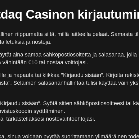
daq Casinon kirjautum
en riippumatta siitä, millä laitteella pelaat. Samasta tili
alletuksia ja nostoja.
t aina samaa sähköpostiosoitetta ja salasanaa, jolla rek
aa vähintään €10 tai nostaa voittojasi.
lle ja napauta tai klikkaa "Kirjaudu sisään". Kirjoita reki
ta". Selaimen salasananhallintaa tulisi käyttää vain yksityi
irjaudu sisään". Syötä sitten sähköpostiosoitteesi tai k
ahvistuskoodin syöttäminen.
tai tarkastellaksesi nostovaihtoehtojasi.
missa, sinua voidaan pyytää suorittamaan ylimääräinen tod