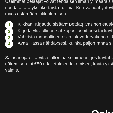
Useimmat pelaajat voivat tehdä sen ilman ylimääräisiä v
noudata tätä yksinkertaista rutiinia. Kun vaihdat yhteyt
myös estämään lukkiutumisen.
Klikkaa "Kirjaudu sisään" Betdaq Casinon etusiv
Kirjoita yksilöllinen sähköpostiosoitteesi tai kä
Vahvista mahdollinen esiin tuleva turvakehote, 
Avaa Kassa nähdäksesi, kuinka paljon rahaa sinulla
Salasanoja ei tarvitse tallentaa selaimeen, jos käytät j
näkemisen tai €50:n talletuksen tekemisen, käytä yksit
valmis.